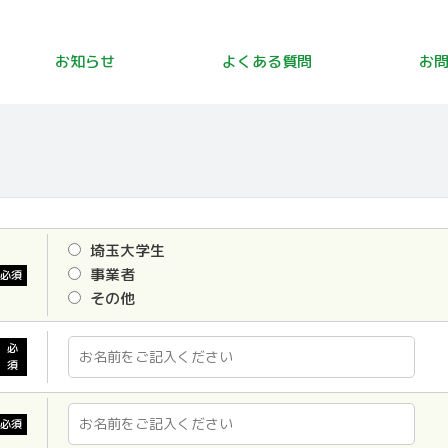
お知らせ
よくある
質問
お
埼玉大学生
事業者
必須
その他
必
須
必須