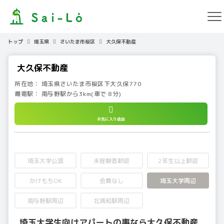
トップ
埼玉県
さいたま市桜区
大久保不動産
大久保不動産
所在地：
埼玉県
さいたま市桜区
下大久保770
最寄駅：
南与野駅から3km(車で 8分)
お気に入り追加
埼玉大学公認
未経験者歓迎
2年生以上歓迎
かけもちOK
会費なし
埼玉大学周辺
南与野駅周辺
北浦和駅周辺
埼玉大学生向けアパートの事なら大久保不動産